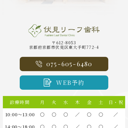
〒612-8053
京都府京都市伏見区東大手町772-4
075-605-6480
WEB予約
診療時間
月
火
水
木
金
土
日・祝
10:00～13:00
○
○
○
／
○
○
／
14:00～18:00
○
○
○
／
○
○
／