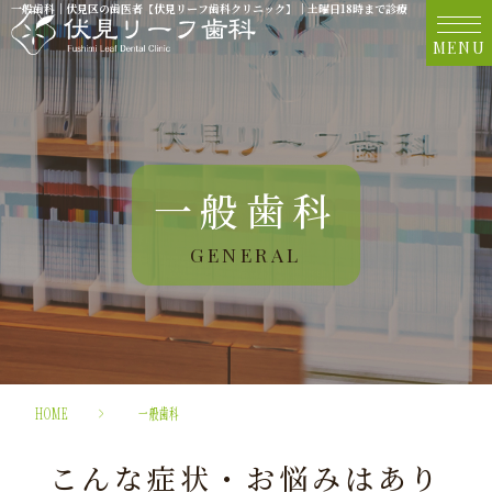
一般歯科｜伏見区の歯医者【伏見リーフ歯科クリニック】｜土曜日18時まで診療
MENU
一般歯科
GENERAL
HOME
>
一般歯科
こんな症状・お悩みはあり