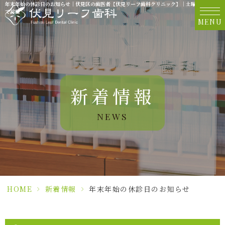
年末年始の休診日のお知らせ｜伏見区の歯医者【伏見リーフ歯科クリニック】｜土曜日18時ま
で診療
MENU
新着情報
NEWS
HOME
>
新着情報
>
年末年始の休診日のお知らせ