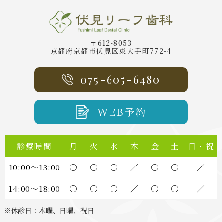
〒612-8053
京都府京都市伏見区東大手町772-4
075-605-6480
WEB予約
診療時間
月
火
水
木
金
土
日・祝
10:00～13:00
○
○
○
／
○
○
／
14:00～18:00
○
○
○
／
○
○
／
※休診日：木曜、日曜、祝日